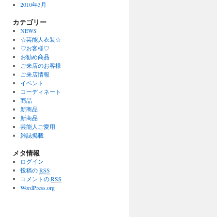
2010年3月
カテゴリー
NEWS
☆芸能人衣装☆
♡お客様♡
お勧め商品
ご来店のお客様
ご来店情報
イベント
コーディネート
商品
新商品
新商品
芸能人ご愛用
雑誌掲載
メタ情報
ログイン
投稿の
RSS
コメントの
RSS
WordPress.org