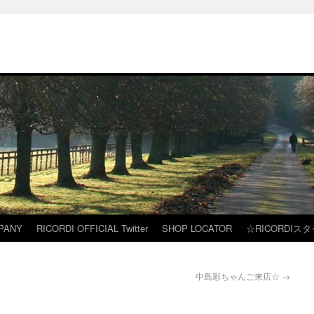
PANY
RICORDI OFFICIAL Twitter
SHOP LOCATOR
☆RICORDIス
中島彩ちゃんご来店☆
→