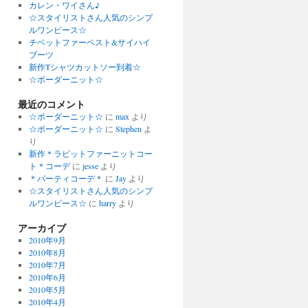
カレン・ワイさん♪
☆スタイリストさん人気のシンプ
ルワンピース☆
チベットファーベスト&サイハイ
ブーツ
新作Tシャツカットソー到着☆
☆ボーダーニット☆
最近のコメント
☆ボーダーニット☆
に
max
より
☆ボーダーニット☆
に
Stephen
よ
り
新作＊ラビットファーニットコー
ト＊コーデ
に
jesse
より
＊パーティコーデ＊
に
Jay
より
☆スタイリストさん人気のシンプ
ルワンピース☆
に
harry
より
アーカイブ
2010年9月
2010年8月
2010年7月
2010年6月
2010年5月
2010年4月