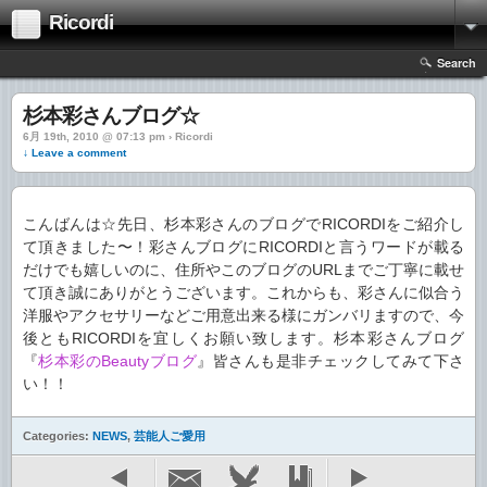
Ricordi
Search
杉本彩さんブログ☆
6月 19th, 2010 @ 07:13 pm › Ricordi
↓ Leave a comment
こんばんは☆先日、杉本彩さんのブログでRICORDIをご紹介し
て頂きました〜！彩さんブログにRICORDIと言うワードが載る
だけでも嬉しいのに、住所やこのブログのURLまでご丁寧に載せ
て頂き誠にありがとうございます。これからも、彩さんに似合う
洋服やアクセサリーなどご用意出来る様にガンバリますので、今
後ともRICORDIを宜しくお願い致します。杉本彩さんブログ
『
杉本彩のBeautyブログ
』皆さんも是非チェックしてみて下さ
い！！
Categories:
NEWS
,
芸能人ご愛用